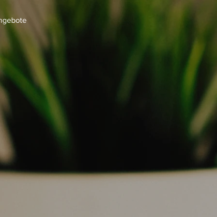
ngebote
t