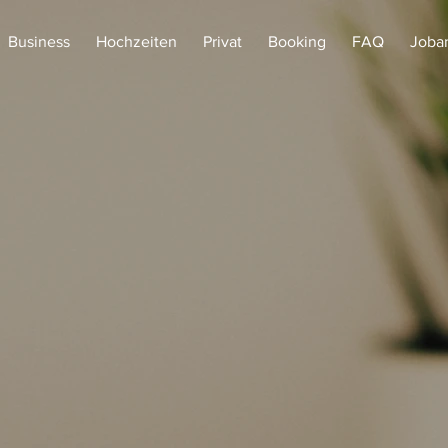
Business
Hochzeiten
Privat
Booking
FAQ
Joba
KOntak