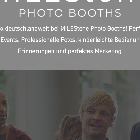
x deutschlandweit bei MILEStone Photo Booths! Perf
Events. Professionelle Fotos, kinderleichte Bedienun
Erinnerungen und perfektes Marketing.