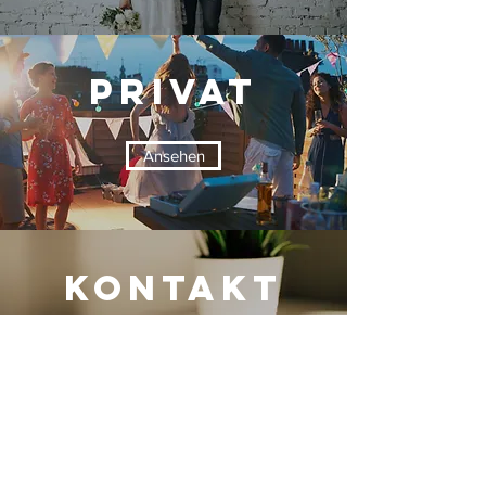
Privat
Ansehen
KONTAKT
Ansehen
Unsere Fotoboxen sind deutschlandweit verfügbar,
mit besonders einfacher Buchung und Betreuung
in den folgenden Städten: