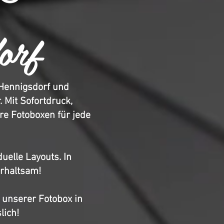
orf
 Hennigsdorf und
 Mit Sofortdruck,
re Fotoboxen für jede
elle Layouts. In
erhaltsam!
n unserer Fotobox in
lich!