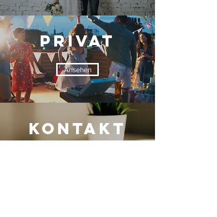
Privat
Ansehen
KONTAKT
Ansehen
Unsere Fotoboxen sind deutschlandweit verfügbar,
mit besonders einfacher Buchung und Betreuung
in den folgenden Städten: